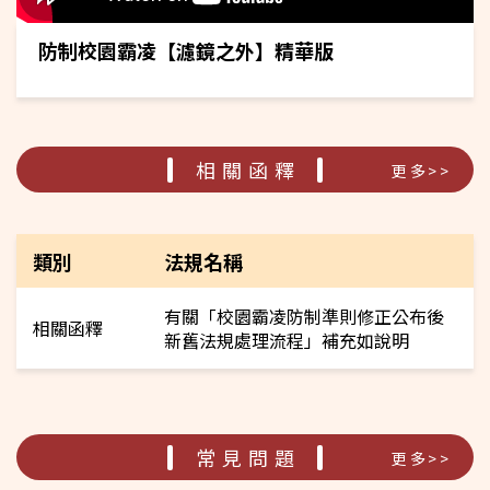
理：鼓勵聆聽他人的聲音，對於可能因個人特質、身心狀況
或處境而遭受誤解的同學，透過傾聽跟理解，增進對彼此的
防制校園霸凌【濾鏡之外】精華版
同理，化解人際間的隔閡。 3. 【看！】發現徵兆，察覺問
題，看見希望：學校應提升教職員工對霸凌徵兆的辨識能
力，並建立有效通報與處理機制，培養對周遭環境與人際互
動之觀察，看見可能的霸凌行為前兆、情緒低落或求助信
號，共同探索解決方案，看見改善的契機與希望。 (二)校園
相關函釋
霸凌防制準則明訂學校每學期應辦理校園霸凌防制及輔導知
更多>>
能相關之在職進修活動，或結合校務會議、導師會議或教師
進修研習時間，強化校長、教職員工班級經營及校園霸凌防
制之知能、意識及處理能力。利用各項教育及宣導活動，向
類別
法規名稱
校長及教職員工說明校園霸凌防制理念及事件調和、調查、
處理程序，鼓勵校長及教職員工依法檢舉，以利學校即時因
應及調和、調查、處理。 (三)為確保每位學生都能獲得即時
有關「校園霸凌防制準則修正公布後
相關函釋
且有效的協助，本部持續強化各項求助與輔導機制。當學校
新舊法規處理流程」補充如說明
知悉或接獲疑似霸凌或不當行為的檢舉時，立即啟動關懷輔
導，並初步判斷是否為調查學校，事件經查證後，對涉及不
當行為的學生提供適當的心理諮詢與輔導，並依情節採取適
當管教或依規定懲處。同時，學生若遭遇霸凌或任何形式的
困擾，都應勇於求助，包含向學校反映，本部設置24小時專
常見問題
更多>>
人協助之「教育部反霸凌專線電話1953」以及反霸凌專區留
言板，各縣市政府亦設有反映電話，提供學生及家長多元管