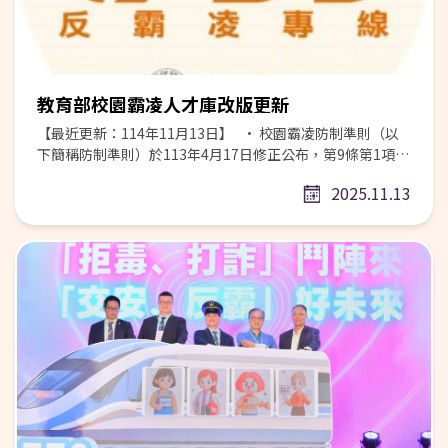
讀站」(https://reurl.cc/aMjQvD)，分別建置抖音／
調查蒐集更新資料，除公告於本網站「人才專區」。另為優
TikTok、YouTube、Facebook／Instagram三個專區，蒐
化人才庫功能，本部建立教育部霸凌人才庫系統
整相關新聞、懶人包、主題文章、學習手冊、廣播、教材
(https://bully-talent-moe-
包、教材教案及線上課程等。 2.「不迷小紅書，青春不迷
fchcg0fuaafdbmft.taiwannorth-
途」專區(https://reurl.cc/rKjpxy)，匯整新聞文章、懶人
01.azurewebsites.net/)，供進行查詢。 •後續將通知人
教育部校園霸凌人才庫改版更新
包、學習手冊、短片廣播、教案、研習資源與講師資料庫
才庫人員進行資料確認及更新。 教育部感謝您對防制校園
等。 (五)請持續向學生及家長宣導四大支持措施： 1.衛生福
霸凌工作的重視與關心。 • 人才庫系統管理聯絡專線：02-
【最近更新：114年11月13日】 • 校園霸凌防制準則（以
利部提供支持服務資源：建置網路成癮專區、「心快活」心
2621-5656 分機 52095 朱小姐
下簡稱防制準則）於113年4月17日修正公布，第9條第1項規
理健康學習平臺，建立正確觀念與自我覺察；設有1925安心
定：「中央主管機關應建立下列二類霸凌事件專業調和及調
2025.11.13
專線、性影像處理中心、謝謝你跟我說-文字協談服務，提供
查人才庫（以下簡稱人才庫）： 一、各級學校生對生霸凌事
危機介入與數位支持；透過社區心理衛生中心、青壯世代心
件專業調和及調查人才庫（以下簡稱生對生人才庫）。 二、
理健康支持方案，提供專業資源支持網絡。 2.持續強化媒體
專科以上學校師對生霸凌事件專業調查人才庫（以下簡稱專
素養教育：十二年國民基本教育課程綱要總綱，核心素養
科以上師對生人才庫）。」 • 依前項準則第9條第5項規
「科技資訊與媒體素養」，社會、科技等相關領域課綱及教
定：「人才庫之專業人員，均得以學者專家身分，擔任諮詢
科用書，均已納入「科技資訊與媒體素養」相關學習內容。
委員會、防制委員會及審議委員會之委員。」，依第27條及
教師依據教科書內容，教授資訊科技之合理使用原則、個人
第52條規定略以，生對生事件之處理小組及專科以上學校師
資料之保護以及資訊科技對人與社會的影響與衝擊等議題，
對生調查小組，應依規定自前項人才庫遴選組成，爰本部建
請學校持續透過課程與教學推動，培養學生數位素養、網路
置調查人才庫，並已完成更新，請各相關單位依據本網站資
禮儀、上網安全等議題知能，進而分析思辨科技、資訊及媒
料延聘委員。 • 本部人才庫資料持續向所列調查專業人員
體訊息之能力。 3.推動戶外教育及社團活動：請學校持續推
調查蒐集更新資料，現以本檔案公告於本網站「人才專區」
動跨校及社區合作以擴大社團量能，協助家長/學生轉移社交
（https://bully.moe.edu.tw/personnel）。部分未列明欄
活動重點。 4.推廣家長守護數位工具包：教育部推出免費數
位將持續補正，並同步更新本網站查詢系統之資料。 • 另