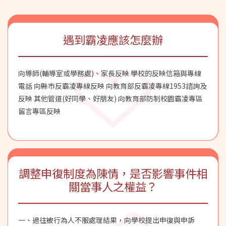
道協助。 (四)各教育主管機關之宣導：請各直轄市、縣
（市）政府教育局（處）依據地方特性訂定友善校園週實施
計畫，得配合地方重大活動，或結合政府與民間資源，積極
遇到霸凌應該怎麼辦
規劃以多元、活潑方式辦理「停！聽！看！一起『調』出
『和』諧的友善校園！」等友善校園週教育宣導活動，並請
縣（市）長（或副縣[市]長或教育局[處]長）主持，以提升宣
向導師(輔導室或學務處)、家長反映 學校的反映信箱與專線
導成效。 (五)請各大專校院依據本部「大專院校防制學生藥
物濫用服務學習模式」方案，主動聯繫鄰近國中、國小協助
電話 向縣市反霸凌專線反映 向教育部反霸凌專線1953諮詢及
「友善校園週」教育宣導活動。
反映 其他管道(好同學、好朋友) 向教育部防制校園霸凌專區
留言專區反映
調整申復制度為陳情，是否影響事件相
關當事人之權益？
一、過往被行為人不服處理結果，向學校提出申復與申訴