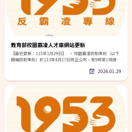
臺正在面臨的真實風險，從跟風挑戰、自殺自傷事件，以及
注意力被快速切割、假資訊與詐騙擴散，再到網路霸凌與性
影像外流的威脅，這些問題都不再只是個案，而是日常正在
發生的狀況。 (二)國際社會已高度警覺短影音及社群平臺對
兒少可能帶來的風險，許多國家已陸續實施及規劃完全禁止
兒少使用短影音平臺(含社群平臺)，並訂有罰款、年齡及身分
認證等具體保護級應對措施，以澳洲為例，禁止16歲以下兒
教育部校園霸凌人才庫網站更新
少使用，平臺違規最高可罰10億臺幣，愛爾蘭因Tik Tok未
充分保障兒少使用者，裁罰新臺幣126.53億元；其他國家則
【最近更新：115年1月29日】 • 校園霸凌防制準則（以下
透過年齡限制或家長同意機制，保障兒少在網路上的安全。
簡稱防制準則）於113年4月17日修正公布，第9條第1項規
(三)在國內部分，數位發展部已警示抖音、小紅書、微信、微
定：「中央主管機關應建立下列二類霸凌事件專業調和及調
2026.01.29
博、百度雲盤等APP具資安風險，且Tik Tok具有害兒少身心
查人才庫（以下簡稱人才庫）： 一、各級學校生對生霸凌事
內容，依資通安全管理法第11條規定及兒童及少年福利與權
件專業調和及調查人才庫（以下簡稱生對生人才庫）。 二、
益保障法第43、46-1條規定，針對具高度資安風險、具有害
專科以上學校師對生霸凌事件專業調查人才庫（以下簡稱專
兒少身心內容的高風險APP，校園內網路防護措施包含：公
科以上師對生人才庫）。」 • 依前項準則第9條第5項規
務設備禁止下載安裝使用、中小學臺灣學術網路(TANet)不提
定：「人才庫之專業人員，均得以學者專家身分，擔任諮詢
供連線服務，並新增教育部所屬機關學校iTaiwan無線熱點
委員會、防制委員會及審議委員會之委員。」，依第27條及
不提供連線服務。 (四)請學校於相關學習活動警示避免使用
第52條規定略以，生對生事件之處理小組及專科以上學校師
高風險APP，適時標註警語、避免特寫畫面，減少長度及時
對生調查小組，應依規定自前項人才庫遴選組成，爰本部建
間，強化教材選擇適切性，並鼓勵運用本部「不迷小紅書，
置調查人才庫，並已完成更新，請各相關單位依據本網站資
青春不迷途」、「短影音識讀站」等教學資源 1.「短影音識
料延聘委員。 • 本部人才庫資料持續向所列調查專業人員