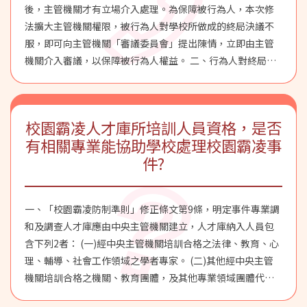
後，主管機關才有立場介入處理。為保障被行為人，本次修
法擴大主管機關權限，被行為人對學校所做成的終局決議不
服，即可向主管機關「審議委員會」提出陳情，立即由主管
機關介入審議，以保障被行為人權益。 二、行為人對終局決
議不服，則保留原有救濟管道，亦即可循申訴程序處理。
三、為保障行為人及被行為人，本次修法強化主管機關督
導，各自有救濟程序，均不影響當事人之救濟權益。
校園霸凌人才庫所培訓人員資格，是否
有相關專業能協助學校處理校園霸凌事
件?
一、「校園霸凌防制準則」修正條文第9條，明定事件專業調
和及調查人才庫應由中央主管機關建立，人才庫納入人員包
含下列2者： (一)經中央主管機關培訓合格之法律、教育、心
理、輔導、社會工作領域之學者專家。 (二)其他經中央主管
機關培訓合格之機關、教育團體，及其他專業領域團體代表
或人員。 二、參加人員需先通過本部「校園事件處理會議調