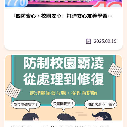
位工具包(https://reurl.cc/qKlddg)，結合三大電信業者、各
本網站人才庫資料如有更正需求，請填寫資料更正表單
縣市家庭教育中心及數位機會中心，協助家長設定 App使用
(https://reurl.cc/bVDqOl)，相關資料於每週五更新，當週更
「四防齊心、校園安心」打造安心友善學習校園 『拒毒、打詐』鬥陣來、『交安、反霸』好未來
時間管理及過濾不當內容等重要功能。 三、各教育主管機關
正之資料，將於完成資料彙整作業後，於隔週五進行更新，
之宣導：請各直轄市、縣（市）政府教育局（處）依據地方
請自行至本網站人才專區確認。 教育部感謝您對防制校園
特性訂定友善校園週實施計畫，得配合地方重大活動，或結
霸凌工作的重視與關心。 • 人才庫系統管理聯絡專線：02-
合政府與民間資源，積極規劃以多元、活潑方式辦理「拒絕
2621-5656分機52095 朱小姐
2025.09.19
短影音風險：別被演算法牽著走，思辨、查證、要求助」等
友善校園週教育宣導活動，並請縣（市）長（或副縣[市]長
或教育局[處]長）主持，以提升宣導成效。 (五)請各大專校
院依據本部「大專院校防制學生藥物濫用服務學習模式」方
案，主動聯繫鄰近國中、國小協助「友善校園週」教育宣導
活動。