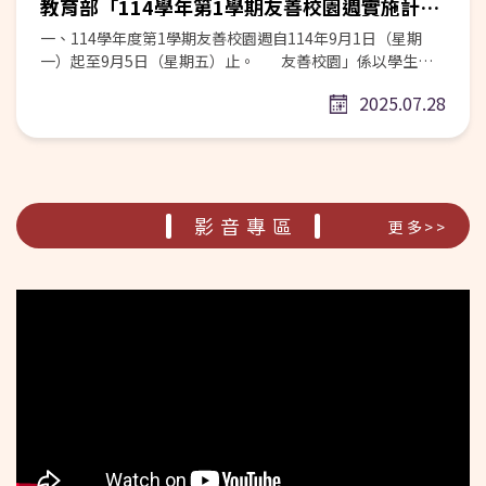
教育部「114學年第1學期友善校園週實施計畫」
一、114學年度第1學期友善校園週自114年9月1日（星期
一）起至9月5日（星期五）止。 友善校園」係以學生為
中心、學校為本位，強調尊重、關懷、同理、包容、安全、
2025.07.28
參與等涵義，任何教育活動以及輔導管教措施均可建立在
「友善校園」上發展，其主要內涵包括性別平等教育、學生
輔導體制、人權教育、公民教育、生命教育、特殊教育及資
訊素養與倫理教育等，以培養新世紀所需的「社會好國民、
世界好公民」，並於114學年度第1學期(以下同)訂定宣導主
題：「停！聽！看！一起『調』出『和』諧的友善校
影音專區
更多>>
園！」。 二、宣導主題：「停！聽！看！一起『調』出
『和』諧的友善校園！」 (一)本部於113年在生對生霸凌事
件的調查程序新增「調和制度」，將「輔導先行」概念納入
處理過程，旨在透過更具教育意涵的機制，營造尊重、關
懷、安全與健康的學習環境。114學年度友善校園週以「停！
聽！看！一起『調』出『和』諧的友善校園！」為主題，透
過「停！聽！看！」具體行動，深化對校園霸凌防制及友善
人際互動的認知，強化對求助的意識與能力。 1. 【停！】停
止傷害，遏止不法，杜絕冷漠：主動且積極介入處理，確保
霸凌行為立即停止，強調旁觀者的態度，並培養學生勇於協
助的積極意識。 2. 【聽！】傾聽需求，理解差異，構築同